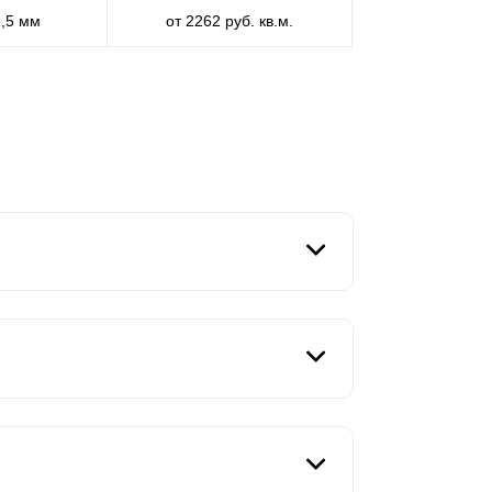
1,5 мм
от 2262 руб. кв.м.
цифическую форму, присущую лишь трем
а
ламели
имеют Z-образную форму.
Ламель
-
 несущими вертикальными стойками. Именно
ыбор нахлеста. В варианте “
Оптима
” мы
о будет зависеть общий вид забора и угол