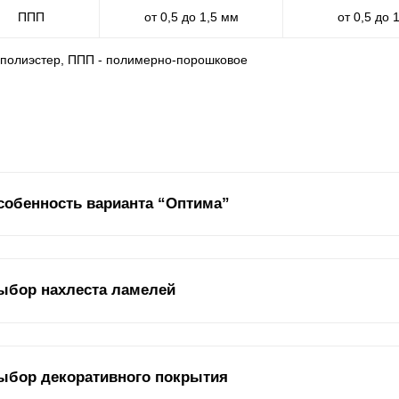
ППП
от 0,5 до 1,5 мм
от 0,5 до 
- полиэстер, ППП - полимерно-порошковое
собенность варианта “Оптима”
полнение секции забора “Жалюзи” в варианте “
Оптима
” имеет спе
ыбор нахлеста ламелей
риантам из нашей линейки заборов. В представленном типе забор
ризонтально расположенная стальная планка, находящаяся между
личие
ламелей
отличает забор-жалюзи от других видов заборов.
жным параметром, на который стоит обратить внимание, является в
ыбор декоративного покрытия
едлагаем расположение
ламелей
стык в стык или внахлест. От этог