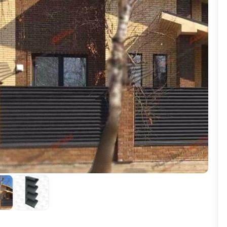
ВЫБОР ПО ХАРАКТЕРИСТИКАМ
Горизонтальные заборы
Высокие заборы
Красивые, дизайнерские заборы
ВЫБОР ПО СПОСОБУ МОНТАЖА
Заборы под ключ
Готовые заборы
Комплекты заборов-лего "сделай сам"
Быстровозводимые заборы