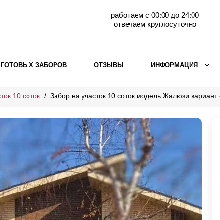
работаем с 00:00 до 24:00
отвечаем круглосуточно
 ГОТОВЫХ ЗАБОРОВ
ОТЗЫВЫ
ИНФОРМАЦИЯ
ток 10 соток
Забор на участок 10 соток модель Жалюзи вариант
ВЫБОР ПО МАТЕРИАЛУ
Заборы с кирпичными столбами
Заборы из евроштакетника
горизонтального
Металлические заборы для дачи
Забор жалюзи с кирпичными столбами
Металлические заборы
Металлические ограждения