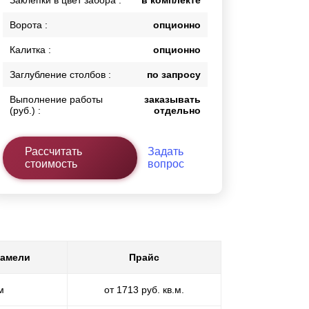
Заклепки в цвет забора :
в комплекте
Ворота :
опционно
Калитка :
опционно
Заглубление столбов :
по запросу
Выполнение работы
заказывать
(руб.) :
отдельно
Рассчитать
Задать
стоимость
вопрос
ламели
Прайс
м
от 1713 руб. кв.м.