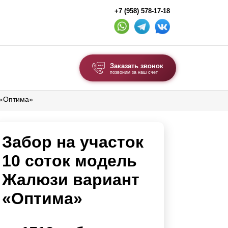
+7 (958) 578-17-18
Заказать звонок
позвоним за наш счет
 «Оптима»
ВЫБОР ПО ТИПУ
Модульные заборы и ограждения
Забор на участок
Комбинированные заборы
Секционные заборы
10 соток модель
Жалюзи вариант
ВОРОТА И КАЛИТКИ
«Оптима»
Ворота откатные
Ворота распашные
Ворота складные гармошка