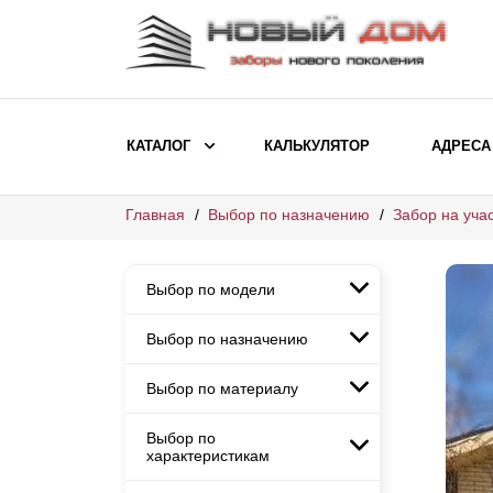
КАТАЛОГ
КАЛЬКУЛЯТОР
АДРЕСА
Главная
Выбор по назначению
Забор на учас
ВЫБОР ПО МОДЕЛИ
Заборы Ранчо
Выбор по модели
Заборы Хай-тек
Заборы Классика
Выбор по назначению
Заборы Ранчо
Заборы Жалюзи
Заборы Хай-тек
Выбор по материалу
Заборы и ограждения для
Заборы Классика
детских садов
ВЫБОР ПО НАЗНАЧЕНИЮ
Заборы Жалюзи
Выбор по
Заборы с кирпичными столбами
Заборы для дачи
характеристикам
Заборы и ограждения для детских
Заборы из евроштакетника
Элитные заборы для коттеджей
садов