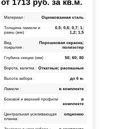
от 1713 руб. за кв.м.
Каркасы ворот
Калитки
Материал :
Оцинкованная сталь
Входные группы
Толщина ламели и
0,5; 0,6; 0,7; 1;
рамы (мм) :
1,2; 1,5
ВСЕ ДЛЯ ЗАБОРА
Вид
Порошковая окраска;
покрытия :
полиэстер
Панели для забора
Глубина секции (мм) :
50; 60; 80
Ворота, калитка :
Откатные; распашные
Высота забора :
до 6 м.
Ламели :
в комплекте
Боковой и верхний профили
в
:
комплекте
Центральная усиливающая
опционно
планка :