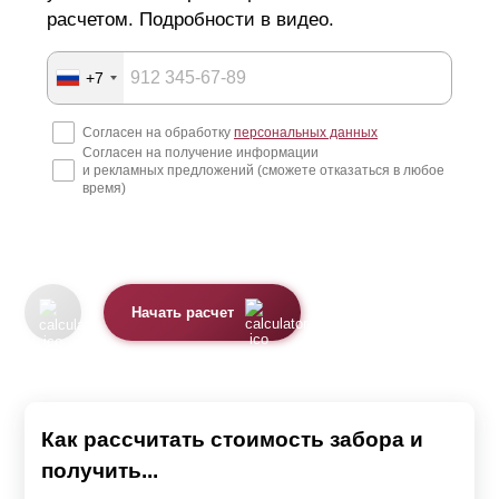
обратиться к нам и мы решим возникшие проблемы.
расчетом. Подробности в видео.
Наши опытные сотрудники смогут проконсультировать,
как по телефону, так и по видеосвязи.
+7
Забор, производимый нами, может отличаться внешним
Согласен на обработку
персональных данных
видом в зависимости от выбранной модели.
Согласен на получение информации
и рекламных предложений (сможете отказаться в любое
время)
Мы предлагаем 4 модели секции
Жалюзи.
Ранчо.
Начать расчет
Классика.
Хай-тек.
Каждая модель красива по-своему. Также все варианты
Как рассчитать стоимость забора и
качественные, надежные и имеют длительный срок
получить...
службы.