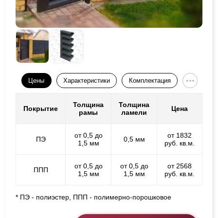
Цены
Характеристики
Комплектация
Толщина
Толщина
Покрытие
Цена
рамы
ламели
от 0,5 до
от 1832
ПЭ
0,5 мм
1,5 мм
руб. кв.м.
от 0,5 до
от 0,5 до
от 2568
ППП
1,5 мм
1,5 мм
руб. кв.м.
* ПЭ - полиэстер, ППП - полимерно-порошковое