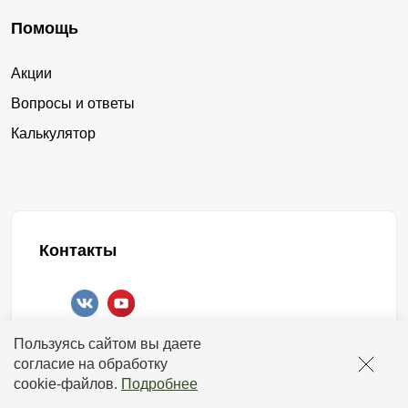
ячеистый
замки
рамы и листов. Листы к раме присоединяются
Помощь
посредством сварки. Шов получается надежный и
от производителя
аккуратный. На листе вырезается с помощью лазера
Акции
рисунок. Узор можно подобрать самостоятельно или
заборные из металла купить
замки
Вопросы и ответы
воспользоваться образцами, предложенными нами.
Калькулятор
стальной
сборной
Секционный забор такого вида позволяет, как никакой
другой, выразить свою индивидуальность и чувство
готовые заборы
производство
стиля.
готовые
производство заборных
Секции данного ограждения имеют более тяжелый вес,
Контакты
нежели модели, выполненные из ламелей. А поставка
сборные
размер
осуществляется у же в собранном виде. Поэтому для
установки такого забора потребуется спецтехника.
заборная оцинкованная купить
+7 (958) 578-17-18
Пользуясь сайтом вы даете
Общие особенности секционных заборов
оцинкованные
заборная
работаем с 00:00 до 24:00
согласие на обработку
отвечаем круглосуточно
cookie-файлов
.
Подробнее
купить из металла
Как мы видим, любой сборный забор можно подобрать