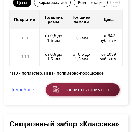
Цены
Характеристики
Комплектация
Толщина
Толщина
Покрытие
Цена
рамы
ламели
от 0,5 до
от 942
ПЭ
0,5 мм
1,5 мм
руб. кв.м.
от 0,5 до
от 0,5 до
от 1039
ППП
1,5 мм
1,5 мм
руб. кв.м.
* ПЭ - полиэстер, ППП - полимерно-порошковое
Подробнее
Расчитать стоимость
Секционный забор «Классика»