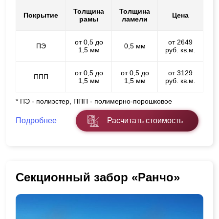
Толщина
Толщина
Покрытие
Цена
рамы
ламели
от 0,5 до
от 2649
ПЭ
0,5 мм
1,5 мм
руб. кв.м.
от 0,5 до
от 0,5 до
от 3129
ППП
1,5 мм
1,5 мм
руб. кв.м.
* ПЭ - полиэстер, ППП - полимерно-порошковое
Подробнее
Расчитать стоимость
Секционный забор «Ранчо»