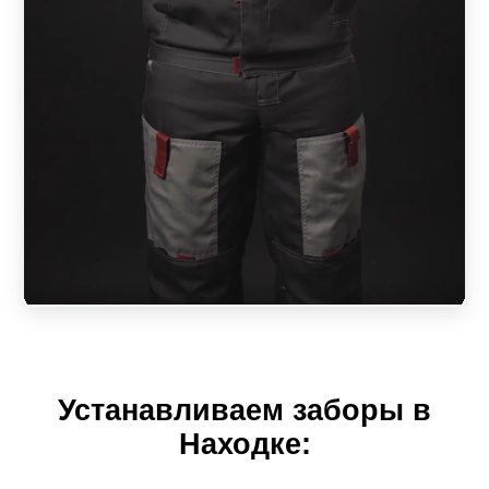
зависеть от выбранного размера пролета. А ширина
ламели повлияет на внешний вид конструкции, на
дизайн.
То есть, клиент имеет возможность приобрести
качественный и красивый забор строго по своим
размерам. Разнообразие моделей и вариаций позволит
создать ограждение своей мечты, которое будет
отвечать всем предъявляемым требованиям качества и
безопасности. Простая установка пролета не доставит
лишних хлопот. За надежным забором его обладатель
будет себя чувствовать, как за каменной стеной.
Рассмотрим секционные конструкции в зависимости от
Устанавливаем заборы в
модели.
Находке:
Жалюзи