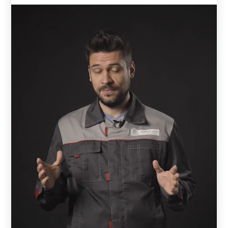
Для производства своих заборов мы используем только
качественный металл. Толщина металла может быть: 0,5
мм, 0,6 мм, 0,7 мм, 1 мм, 1,2 мм, 1,5 мм. Толщину
выбирает заказчик. От толщины стали зависит
надежность и долговечность конструкции. Чем толще
используется металл, тем дороже может обойтись забор.
Чаще всего заказывают 0,7 - 1 мм. Но все зависит от
индивидуальных предпочтений и возможностей
заказчика. Тонкий металл может не подойти для
широкого пролета.
Так как, каждый пролет - это определенное сочетание
комбинаций ламелей. То, в зависимости от модели,
может меняться количество ламелей в пролете. Также
заказчик сам решает, какой длины и ширины у него будет
каждый пролет забора. Кстати, длина ламели будет