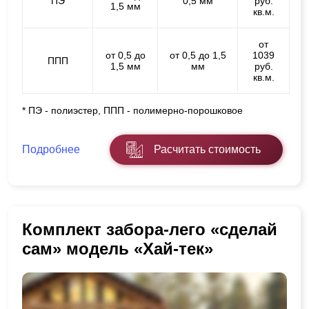
ПЭ
0,5 мм
руб.
1,5 мм
кв.м.
от
от 0,5 до
от 0,5 до 1,5
1039
ППП
1,5 мм
мм
руб.
кв.м.
* ПЭ - полиэстер, ППП - полимерно-порошковое
Подробнее
Расчитать стоимость
Комплект забора-лего «сделай
сам» модель «Хай-тек»