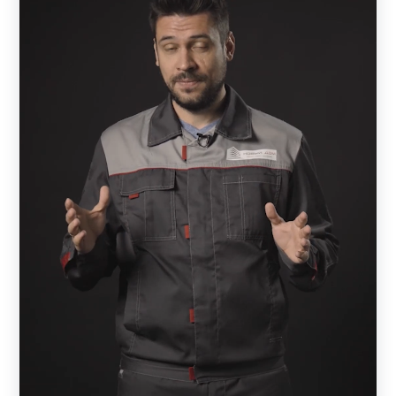
выбранного покрытия, а тыльная – цвет грунта (серый).
Это позволяет несколько удешевить проект. В случае,
если применяется полимерно-порошковая окраска, то
обе стороны окрашены одинаково.
Полиэстер дешевле, но ограничен по цвету.
Порошковая краска имеет большую стойкость,
чем
полиэстер
, лучше сопротивляется механическим
нагрузкам и имеет расширенную цветовую гамму. При
этом нужно понимать, что и полиэстер имеет запас
прочности, достаточны для долговечной службы.
Поэтому при выборе нужно руководствоваться, прежде
всего, дизайнерскими предпочтениями и финансовыми
возможностями.
Схема сборки примерно одинакова для всех моделей,
за исключением Хай-тек. Забор состоит из отдельных