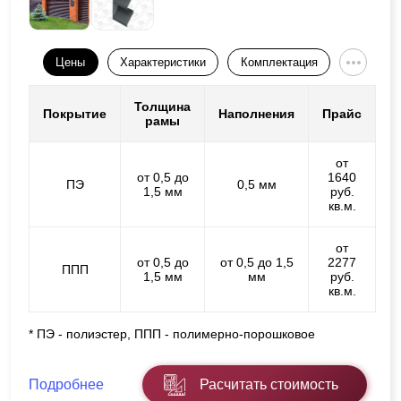
Цены
Характеристики
Комплектация
Толщина
Покрытие
Наполнения
Прайс
рамы
от
от 0,5 до
1640
ПЭ
0,5 мм
1,5 мм
руб.
кв.м.
от
от 0,5 до
от 0,5 до 1,5
2277
ППП
1,5 мм
мм
руб.
кв.м.
* ПЭ - полиэстер, ППП - полимерно-порошковое
Подробнее
Расчитать стоимость