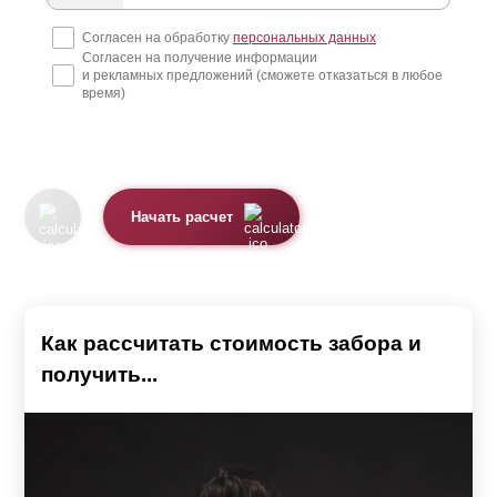
Премиум, Люкс, Модерн и Комби. А в некоторых
Согласен на обработку
персональных данных
Согласен на получение информации
моделях планки похожи на доски. Это модели Ранчо и
и рекламных предложений (сможете отказаться в любое
Классика. Модель Хай-тек имеет несколько иную
время)
конструкцию - у нее нет планок. Подробнее о каждой
модели можно узнать, перейдя на соответствующую
страницу.
Начать расчет
Планки выполнены из стального листа толщиной от 0,5
до 1,5 мм. Их поверхность защищена от коррозии
полимерным покрытием по предварительно
загрунтованной поверхности. Это может быть или
Как рассчитать стоимость забора и
полиэстер
, или высокостойкая порошковая краска.
получить...
Каждое покрытие имеет свои особенности.
При использовании
полиэстера
защита может быть
односторонней или двусторонней. В первом случае,
лицевая сторона планки имеет текстуру и цвет