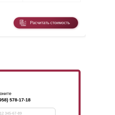
* ПЭ - поли
Расчитать стоимость
Подробнее
оните
958) 578-17-18