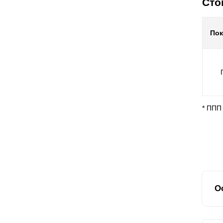
Сто
По
* ППП
О