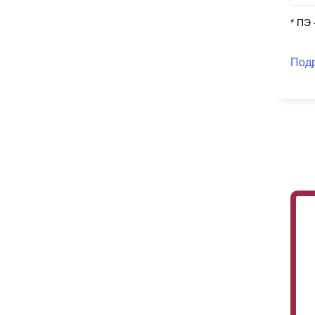
* ПЭ
Под