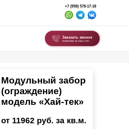
+7 (958) 578-17-18
Заказать звонок
позвоним за наш счет
ВЫБОР ПО ТИПУ
Модульные заборы и ограждения
Модульный забор
Комбинированные заборы
Секционные заборы
(ограждение)
модель «Хай-тек»
ВОРОТА И КАЛИТКИ
Ворота откатные
от 11962 руб. за кв.м.
Ворота распашные
Ворота складные гармошка