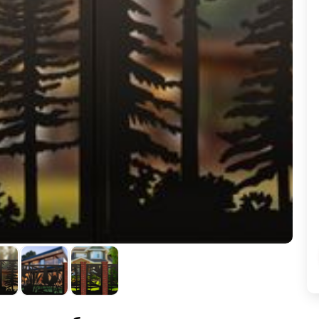
ВЫБОР ПО ХАРАКТЕРИСТИКАМ
Горизонтальные заборы
Высокие заборы
Красивые, дизайнерские заборы
ВЫБОР ПО СПОСОБУ МОНТАЖА
Заборы под ключ
Готовые заборы
Комплекты заборов-лего "сделай сам"
Быстровозводимые заборы