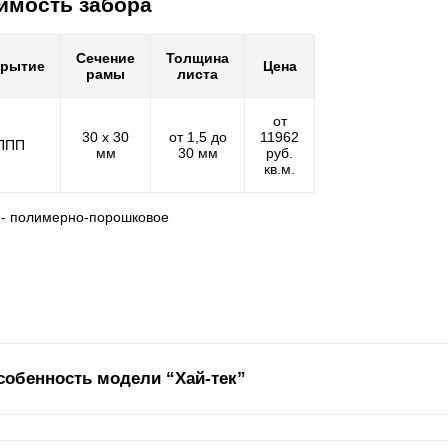
имость забора
Сечение
Толщина
крытие
Цена
рамы
листа
от
30 х 30
от 1,5 до
11962
ППП
мм
30 мм
руб.
кв.м.
 - полимерно-порошковое
собенность модели “Хай-тек”