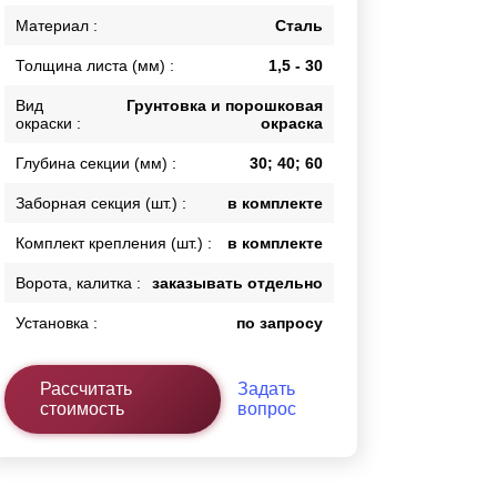
Каркасы ворот
Материал :
Сталь
Калитки
Толщина листа (мм) :
1,5 - 30
Входные группы
Вид
Грунтовка и порошковая
окраски :
окраска
ВСЕ ДЛЯ ЗАБОРА
Глубина секции (мм) :
30; 40; 60
Панели для забора
Заборная секция (шт.) :
в комплекте
Комплект крепления (шт.) :
в комплекте
Ворота, калитка :
заказывать отдельно
Установка :
по запросу
Рассчитать
Задать
стоимость
вопрос