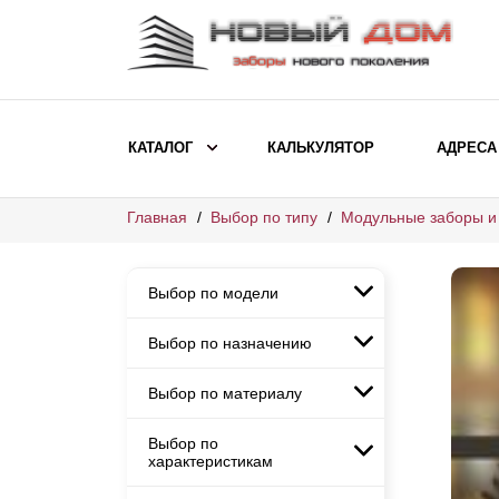
КАТАЛОГ
КАЛЬКУЛЯТОР
АДРЕСА
Главная
Выбор по типу
Модульные заборы и
ВЫБОР ПО МОДЕЛИ
Заборы Ранчо
Выбор по модели
Заборы Хай-тек
Заборы Классика
Выбор по назначению
Заборы Ранчо
Заборы Жалюзи
Заборы Хай-тек
Выбор по материалу
Заборы и ограждения для
Заборы Классика
детских садов
ВЫБОР ПО НАЗНАЧЕНИЮ
Заборы Жалюзи
Выбор по
Заборы с кирпичными столбами
Заборы для дачи
характеристикам
Заборы и ограждения для детских
Заборы из евроштакетника
Элитные заборы для коттеджей
садов