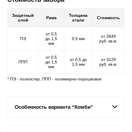
Защитный
Толщина
Рама
Стоимость
слой
стали
от 0,5
от 2649
ПЭ
до 1,5
0,5 мм
руб. кв.м.
мм
от 0,5
от 0,5 до
от 3129
ППП
до 1,5
1,5 мм
руб. кв.м.
мм
* ПЭ - полиэстер, ППП - полимерно-порошковое
Особенность варианта “Комби”
Все наши заборы отличаются не только надежной
конструкцией, но и простотой сборки. Когда